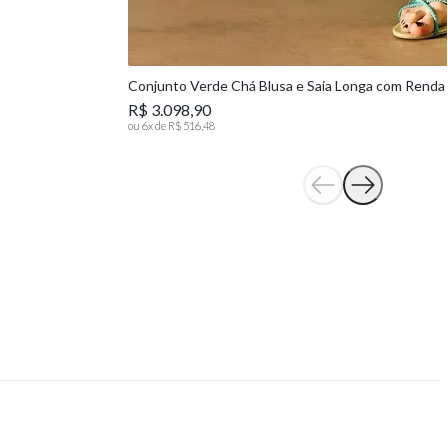
Conjunto Verde Chá Blusa e Saia Longa com Renda
R$ 3.098,90
ou
6
x de
R$ 516,48