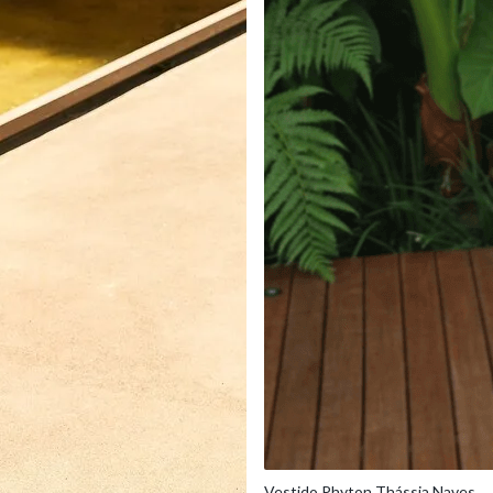
Vestido Phyton Thássia Naves