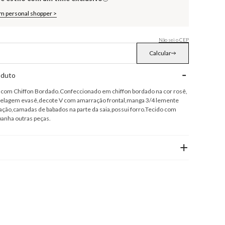
om personal shopper >
Não sei o CEP
Calcular
-
oduto
 com Chiffon Bordado.Confeccionado em chiffon bordado na cor rosê,
delagem evasê,decote V com amarração frontal,manga 3/4 lemente
ção,camadas de babados na parte da saia,possui forro.Tecido com
anha outras peças.
+