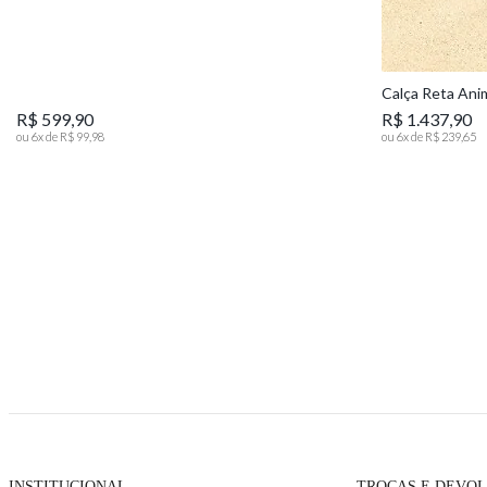
Calça Reta Ani
R$ 599,90
R$ 1.437,90
ou
6
x de
R$ 99,98
ou
6
x de
R$ 239,65
INSTITUCIONAL
TROCAS E DEVO