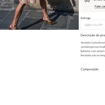
Falar c
Entrega
Descrição do pr
Vestido Curto Rosê
vestido possui mo
bufante com amarra
bordado,não acomp
Composição