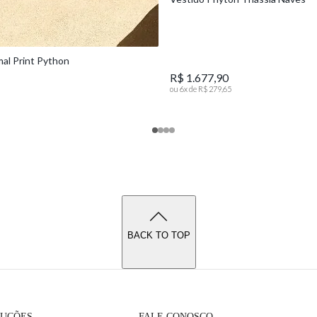
mal Print Python
R$ 1.677,90
ou
6
x de
R$ 279,65
BACK TO TOP
LUÇÕES
FALE CONOSCO