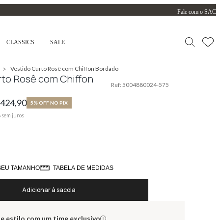
Fale com o SAC
CLASSICS
SALE
>
Vestido Curto Rosê com Chiffon Bordado
rto Rosê com Chiffon
Ref:
5004880024-575
.424,90
5% OFF NO PIX
8
sem juros
SEU TAMANHO
TABELA DE MEDIDAS
Adicionar à sacola
e estilo com um time exclusivo