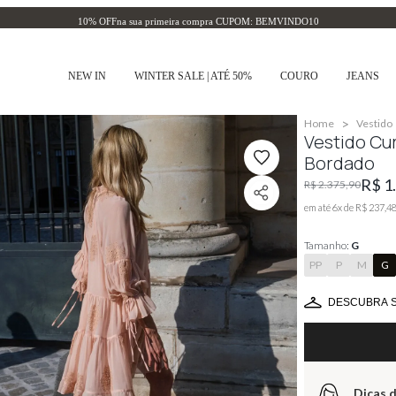
10% OFF
na sua primeira compra CUPOM: BEMVINDO10
NEW IN
WINTER SALE | ATÉ 50%
COURO
JEANS
>
Home
Vestido
Vestido Cu
Bordado
R$ 1
R$ 2.375,90
em até
6
x de
R$ 237,4
Tamanho:
G
PP
P
M
G
DESCUBRA 
Dicas d