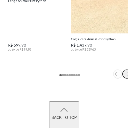
Lenço Animal Print Python
Calça Reta Animal Print Python
R$ 599,90
R$ 1.437,90
ou
6
x de
R$ 99,98
ou
6
x de
R$ 239,65
BACK TO TOP