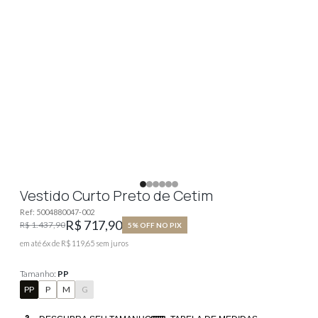
Vestido Curto Preto de Cetim
Ref:
5004880047-002
R$ 717,90
R$ 1.437,90
5% OFF NO PIX
em até
6
x de
R$ 119,65
sem juros
Tamanho:
PP
PP
P
M
G