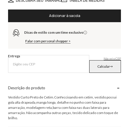
DESCUBRA SEU TAMANHO
TABELA DE MEDIDAS
Adicionar à sacola
Dicas de estilo com um time exclusivo
Falar com personal shopper >
Entrega
Não sei o CEP
Calcular
-
Descrição do produto
Vestido Curto Preto de Cetim.Confeccioando em cetim, vestido possui
gola alta drapeada,manga longa, detalhe no punho com faixa para
amarração, modelagem reta,barra com faixa nas duas laterais para
amarração. Não acompanha outras peças, tecido delicado com toque de
brilho.