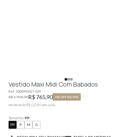
Vestido Maxi Midi Com Babados
Ref:
5004940017-039
R$ 765,90
R$ 1.916,90
5% OFF NO PIX
em até
6
x de
R$ 127,65
sem juros
Tamanho:
PP
PP
P
M
G