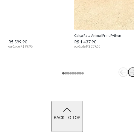
Calça Reta Animal Print Python
R$ 599,90
R$ 1.437,90
ou
6
x de
R$ 99,98
ou
6
x de
R$ 239,65
BACK TO TOP