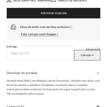
DESCUBRA SEU TAMANHO
TABELA DE MEDIDAS
Adicionar à sacola
Dicas de estilo com um time exclusivo
Falar com personal shopper >
Entrega
Não sei o CEP
Calcular
-
Descrição do produto
Vestido Maxi Midi Com Babados,Anne Fernandes. Vestido sem alças com
busto de elástico, detalhes de babados no busto e barra, modelo
evasê,possui bolsos laterais,fechamento em zíper na parte das costas.
Não acompanha outras peças.
+
Composição