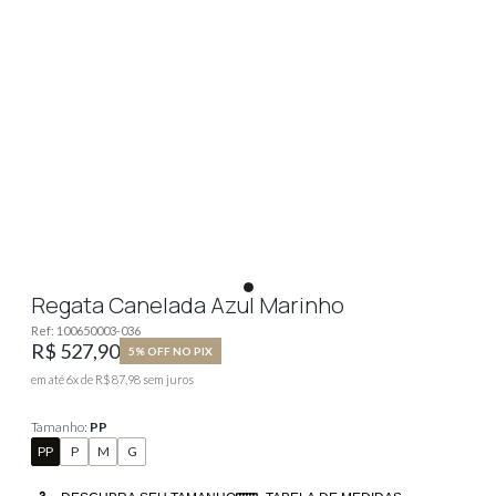
Regata Canelada Azul Marinho
Ref:
100650003-036
R$ 527,90
5% OFF NO PIX
em até
6
x de
R$ 87,98
sem juros
Tamanho:
PP
PP
P
M
G