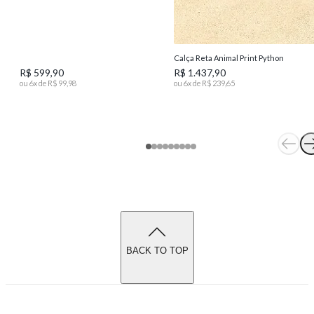
Calça Reta Animal Print Python
R$ 599,90
R$ 1.437,90
ou
6
x de
R$ 99,98
ou
6
x de
R$ 239,65
BACK TO TOP