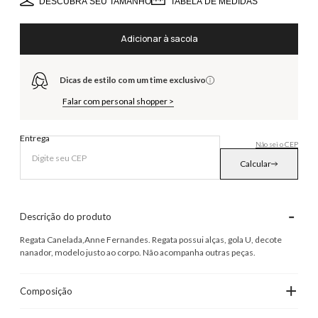
DESCUBRA SEU TAMANHO
TABELA DE MEDIDAS
Adicionar à sacola
Dicas de estilo com um time exclusivo
Falar com personal shopper >
Entrega
Não sei o CEP
Calcular
-
Descrição do produto
Regata Canelada,Anne Fernandes. Regata possui alças, gola U, decote
nanador, modelo justo ao corpo. Não acompanha outras peças.
+
Composição