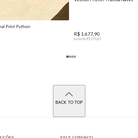
mal Print Python
R$ 1.677,90
ou
6
x de
R$ 279,65
BACK TO TOP
LUÇÕES
FALE CONOSCO