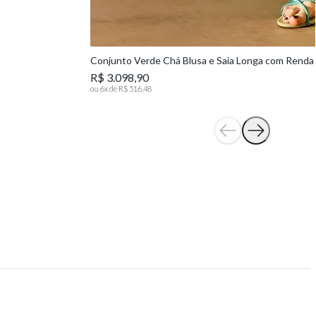
Conjunto Verde Chá Blusa e Saia Longa com Renda
R$ 3.098,90
ou
6
x de
R$ 516,48