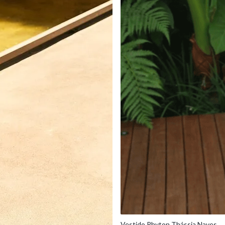
Vestido Phyton Thássia Naves