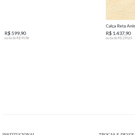
Calça Reta Ani
R$ 599,90
R$ 1.437,90
ou
6
x de
R$ 99,98
ou
6
x de
R$ 239,65
INSTITUCIONAL
TROCAS E DEVO