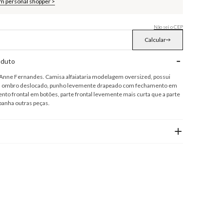
om personal shopper >
Não sei o CEP
Calcular
-
oduto
nne Fernandes. Camisa alfaiataria modelagem oversized, possui
 ombro deslocado, punho levemente drapeado com fechamento em
nto frontal em botões, parte frontal levemente mais curta que a parte
panha outras peças.
+