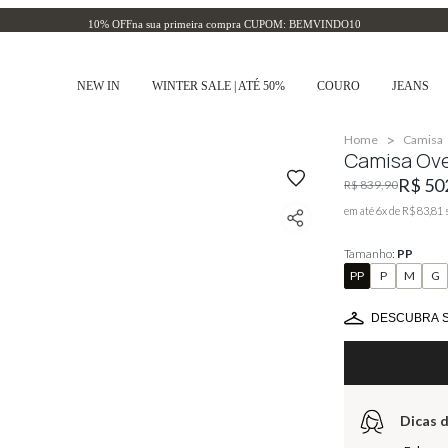
10% OFF
na sua primeira compra CUPOM: BEMVINDO10
NEW IN
WINTER SALE | ATÉ 50%
COURO
JEANS
>
Home
Camisa
Camisa Ove
R$ 50
R$ 839,90
em até
6
x de
R$ 83,81
Tamanho:
PP
PP
P
M
G
DESCUBRA 
Dicas d