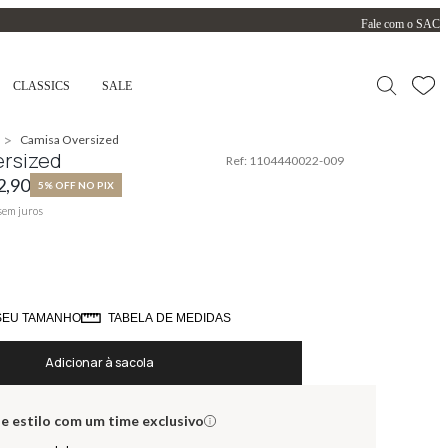
Fale com o SAC
CLASSICS
SALE
>
Camisa Oversized
rsized
Ref:
1104440022-009
2,90
5% OFF NO PIX
sem juros
SEU TAMANHO
TABELA DE MEDIDAS
Adicionar à sacola
e estilo com um time exclusivo