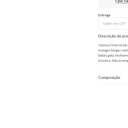
Falar c
Entrega
Descrição do pr
Camisa Oversized,A
mangas longas com
botão,gola, fechame
traseira. Não acom
Composição