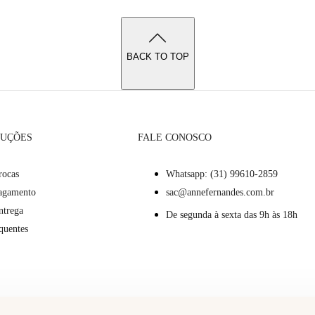
BACK TO TOP
LUÇÕES
FALE CONOSCO
rocas
Whatsapp: (31) 99610-2859
Pagamento
sac@annefernandes.com.br
ntrega
De segunda à sexta das 9h às 18h
quentes