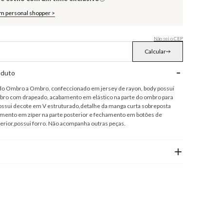
om personal shopper >
Não sei o CEP
Calcular
-
oduto
o Ombro a Ombro, confeccionado em jersey de rayon, body possui
ro com drapeado, acabamento em elástico na parte do ombro para
possui decote em V estruturado,detalhe da manga curta sobreposta
ento em zíper na parte posterior e fechamento em botões de
ferior,possui forro. Não acompanha outras peças.
+