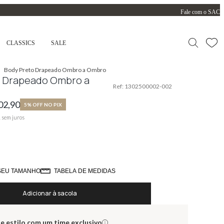
Fale com o SAC
CLASSICS
SALE
Body Preto Drapeado Ombro a Ombro
o Drapeado Ombro a
Ref:
1302500002-002
02,90
5% OFF NO PIX
1
sem juros
SEU TAMANHO
TABELA DE MEDIDAS
Adicionar à sacola
e estilo com um time exclusivo