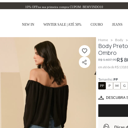
10% OFF
na sua primeira compra CUPOM: BEMVINDO10
NEW IN
WINTER SALE | ATÉ 50%
COURO
JEANS
>
>
Home
Body
Body Pret
Ombro
R$ 8
R$ 1.607,90
em até
6
x de
R$ 133,8
Tamanho:
PP
PP
P
M
G
DESCUBRA 
Dicas d