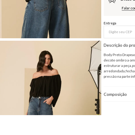
Falar c
Entrega
Descrição do pr
Body Preto Drapead
decote ombro a omb
estruturar a peça,
arredondada,fecham
pressão na parte in
Composição