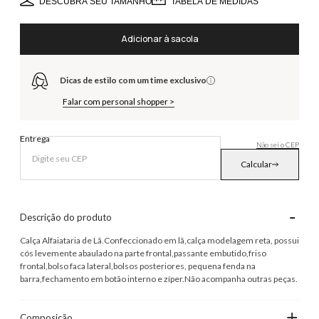
DESCUBRA SEU TAMANHO
TABELA DE MEDIDAS
Adicionar à sacola
Dicas de estilo com um time exclusivo
Falar com personal shopper >
Entrega
Não sei o CEP
Calcular
-
Descrição do produto
Calça Alfaiataria de Lã.Confeccionado em lã,calça modelagem reta, possui
cós levemente abaulado na parte frontal,passante embutido,friso
frontal,bolso faca lateral,bolsos posteriores, pequena fenda na
barra,fechamento em botão interno e zíper.Não acompanha outras peças.
+
Composição