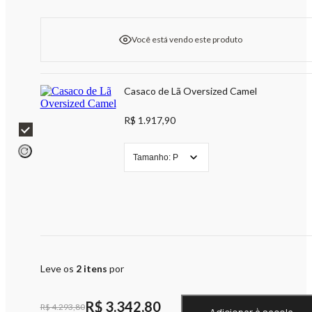
Você está vendo este produto
Casaco de Lã Oversized Camel
R$ 1.917,90
Tamanho:
P
Leve os
2
itens
por
R$ 3.342,80
R$ 4.293,80