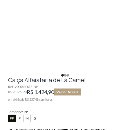
Calça Alfaiataria de Lã Camel
Ref:
2000840015-284
R$ 1.424,90
R$ 2.375,90
5% OFF NO PIX
em até
6
x de
R$ 237,48
sem juros
Tamanho:
PP
PP
P
M
G