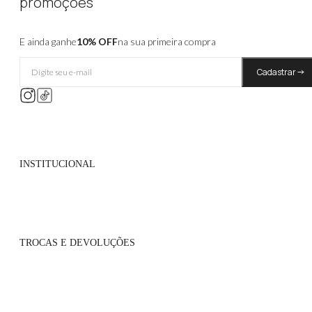
promoções
E ainda ganhe
10% OFF
na sua primeira compra
Cadastrar
INSTITUCIONAL
Quem Somos
Políticas de Privacidade
TROCAS E DEVOLUÇÕES
Atacado
Onde Encontrar
Flagship
Políticas de Trocas
Blog
Políticas de Pagamento