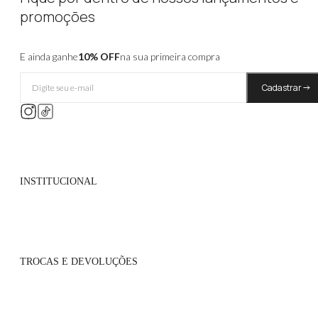
promoções
E ainda ganhe
10% OFF
na sua primeira compra
Cadastrar
INSTITUCIONAL
Quem Somos
Políticas de Privacidade
TROCAS E DEVOLUÇÕES
Atacado
Onde Encontrar
Flagship
Políticas de Trocas