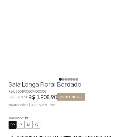
Saia Longa Floral Bordado
Ref:
3004900007-000003
R$ 1.908,90
R$ 3.818,90
5% OFF NO PIX
em até
6
x de
R$ 318,15
sem juros
Tamanho:
PP
PP
P
M
G