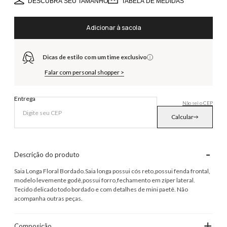
DESCUBRA SEU TAMANHO
TABELA DE MEDIDAS
Adicionar à sacola
Dicas de estilo com um time exclusivo
Falar com personal shopper >
Entrega
Não sei o CEP
Calcular
-
Descrição do produto
Saia Longa Floral Bordado.Saia longa possui cós reto,possui fenda frontal,
modelo levemente godê,possui forro,fechamento em zíper lateral.
Tecido delicado todo bordado e com detalhes de mini paetê. Não
acompanha outras peças.
+
Composição