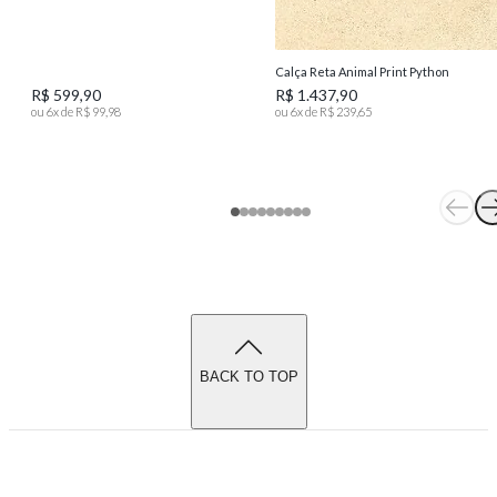
Calça Reta Animal Print Python
R$ 599,90
R$ 1.437,90
ou
6
x de
R$ 99,98
ou
6
x de
R$ 239,65
BACK TO TOP