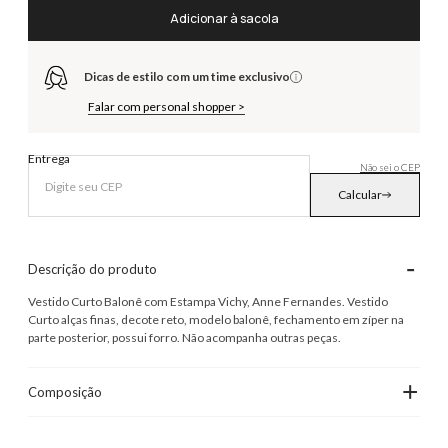
Adicionar à sacola
Dicas de estilo com um time exclusivo
Falar com personal shopper >
Entrega
Não sei o CEP
Calcular
-
Descrição do produto
Vestido Curto Balonê com Estampa Vichy, Anne Fernandes. Vestido
Curto alças finas, decote reto, modelo balonê, fechamento em zíper na
parte posterior, possui forro. Não acompanha outras peças.
+
Composição