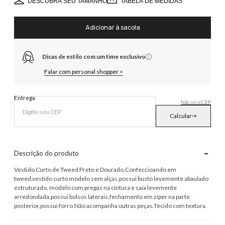
DESCUBRA SEU TAMANHO
TABELA DE MEDIDAS
Adicionar à sacola
Dicas de estilo com um time exclusivo
Falar com personal shopper >
Entrega
Não sei o CEP
Calcular
-
Descrição do produto
Vestido Curto de Tweed Preto e Dourado.Confeccioando em
tweed,vestido curto modelo sem alças,possui busto levemente abaulado
estruturado, modelo com pregas na cintura e saia levemente
arredondada,possui bolsos laterais,fechamento em zíper na parte
posterior,possui forro.Não acompanha outras peças.Tecido com textura.