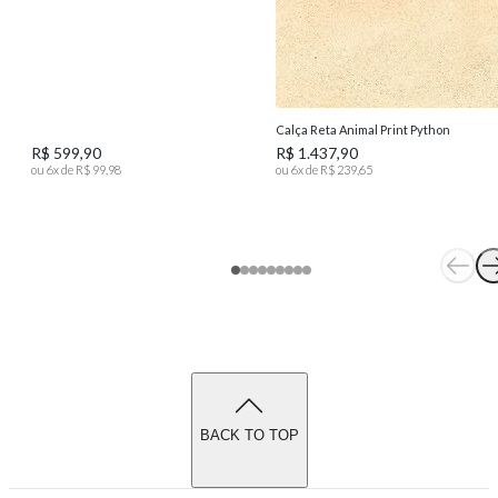
Calça Reta Animal Print Python
R$ 599,90
R$ 1.437,90
ou
6
x de
R$ 99,98
ou
6
x de
R$ 239,65
BACK TO TOP