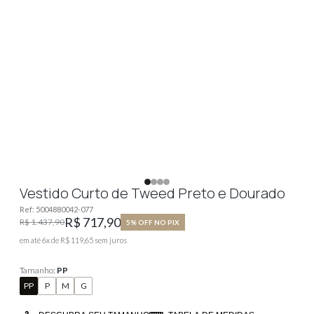
Vestido Curto de Tweed Preto e Dourado
Ref:
5004880042-077
R$ 717,90
R$ 1.437,90
5% OFF NO PIX
em até
6
x de
R$ 119,65
sem juros
Tamanho:
PP
PP
P
M
G