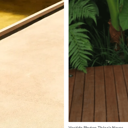
Vestido Phyton Thássia Naves