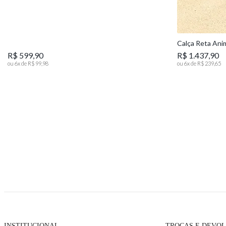
Calça Reta Ani
R$ 599,90
R$ 1.437,90
ou
6
x de
R$ 99,98
ou
6
x de
R$ 239,65
INSTITUCIONAL
TROCAS E DEVO