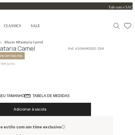
Fale com o SAC
CLASSICS
SALE
>
Blazer Alfaiataria Camel
iataria Camel
Ref:
6104440002-284
5% OFF NO PIX
5
sem juros
SEU TAMANHO
TABELA DE MEDIDAS
Adicionar à sacola
e estilo com um time exclusivo