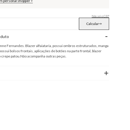
om personal shopper >
Não sei o CEP
Calcular
-
oduto
 Anne Fernandes. Blazer alfaiataria, possui ombros estruturados, manga
 possui bolsos frontais, aplicações de botões na parte frontal, blazer
do crepe patou.Não acompanha outras peças.
+