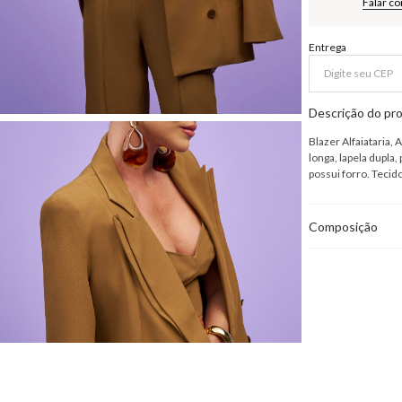
Falar c
Entrega
Descrição do pr
Blazer Alfaiataria,
longa, lapela dupla,
possui forro. Teci
Composição