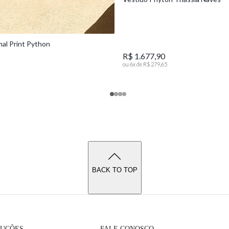
mal Print Python
R$ 1.677,90
ou
6
x de
R$ 279,65
BACK TO TOP
LUÇÕES
FALE CONOSCO