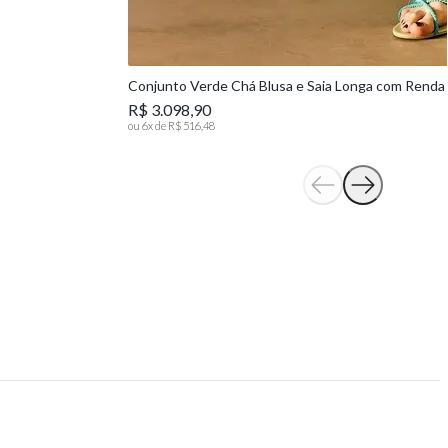
Conjunto Verde Chá Blusa e Saia Longa com Renda
R$ 3.098,90
ou
6
x de
R$ 516,48