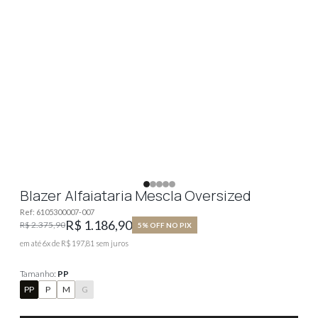
Blazer Alfaiataria Mescla Oversized
Ref:
6105300007-007
R$ 1.186,90
R$ 2.375,90
5% OFF NO PIX
em até
6
x de
R$ 197,81
sem juros
Tamanho:
PP
PP
P
M
G