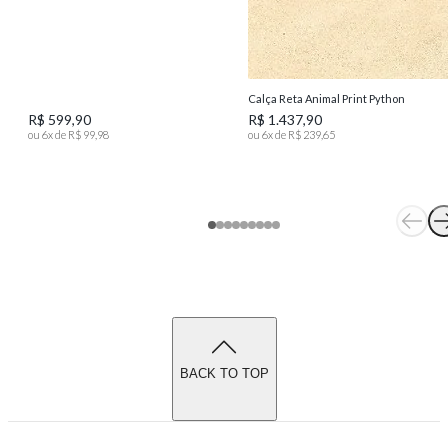
Calça Reta Animal Print Python
R$ 599,90
R$ 1.437,90
ou
6
x de
R$ 99,98
ou
6
x de
R$ 239,65
BACK TO TOP