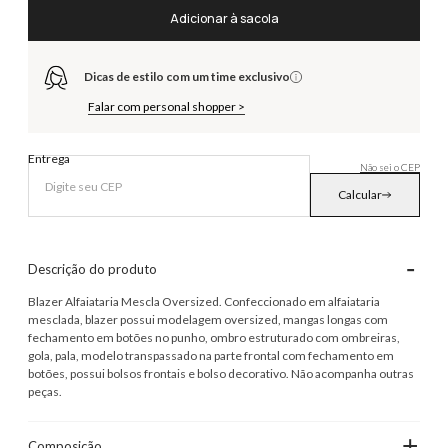
Adicionar à sacola
Dicas de estilo com um time exclusivo
Falar com personal shopper >
Entrega
Não sei o CEP
Calcular
-
Descrição do produto
Blazer Alfaiataria Mescla Oversized. Confeccionado em alfaiataria
mesclada, blazer possui modelagem oversized, mangas longas com
fechamento em botões no punho, ombro estruturado com ombreiras,
gola, pala, modelo transpassado na parte frontal com fechamento em
botões, possui bolsos frontais e bolso decorativo. Não acompanha outras
peças.
+
Composição