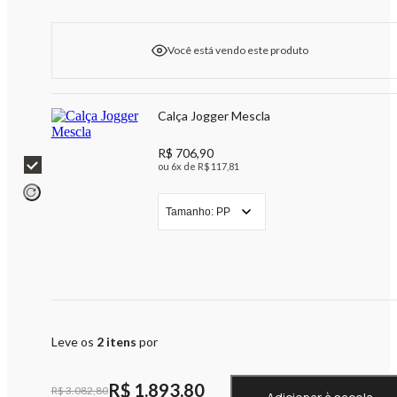
Você está vendo este produto
Calça Jogger Mescla
R$ 706,90
ou 6x de R$ 117,81
Tamanho:
PP
Leve os
2
itens
por
R$ 1.893,80
R$ 3.082,80