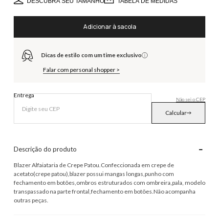
DESCUBRA SEU TAMANHO
TABELA DE MEDIDAS
Adicionar à sacola
Dicas de estilo com um time exclusivo
Falar com personal shopper >
Entrega
Não sei o CEP
Calcular
-
Descrição do produto
Blazer Alfaiataria de Crepe Patou.Confeccionada em crepe de
acetato(crepe patou),blazer possui mangas longas,punho com
fechamento em botões,ombros estruturados com ombreira,pala, modelo
transpassado na parte frontal,fechamento em botões.Não acompanha
outras peças.