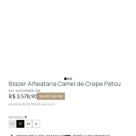
Blazer Alfaiataria Camel de Crepe Patou
Ref:
6105300009-284
R$ 3.578,90
5% OFF NO PIX
em até
6
x de
R$ 596,48
sem juros
Tamanho:
P
PP
P
M
G