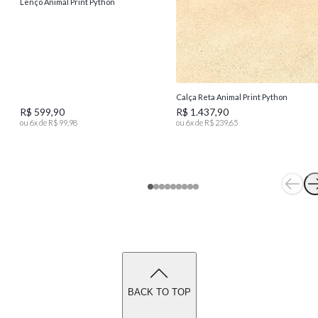
Lenço Animal Print Python
Calça Reta Animal Print Python
R$ 599,90
R$ 1.437,90
ou
6
x de
R$ 99,98
ou
6
x de
R$ 239,65
BACK TO TOP