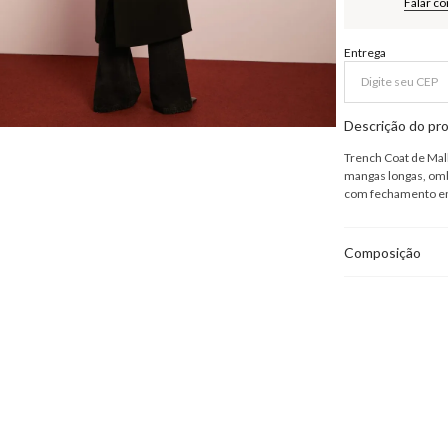
Falar c
Entrega
Descrição do pr
Trench Coat de Mal
mangas longas, omb
com fechamento em 
Composição