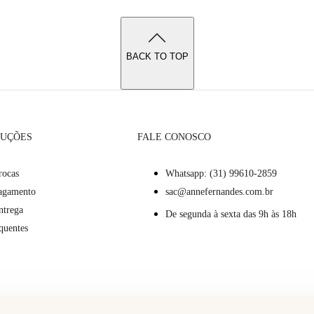
BACK TO TOP
LUÇÕES
FALE CONOSCO
rocas
Whatsapp: (31) 99610-2859
Pagamento
sac@annefernandes.com.br
ntrega
De segunda à sexta das 9h às 18h
quentes