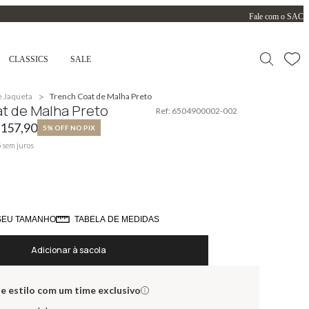
Fale com o SAC
CLASSICS
SALE
>
e Jaqueta
Trench Coat de Malha Preto
t de Malha Preto
Ref:
6504900002-002
.157,90
5% OFF NO PIX
5
sem juros
SEU TAMANHO
TABELA DE MEDIDAS
Adicionar à sacola
e estilo com um time exclusivo