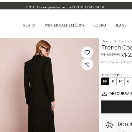
10% OFF
na sua primeira compra CUPOM: BEMVINDO10
NEW IN
WINTER SALE | ATÉ 50%
COURO
JEANS
>
Home
Casaco 
Trench Coa
R$ 2
R$ 4.317,90
em até
6
x de
R$ 359,6
Tamanho:
PP
PP
P
M
G
DESCUBRA 
Dicas d