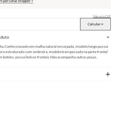
om personal shopper >
Não sei o CEP
Calcular
-
oduto
ha.Confeccionado em malha natural encorpada, modelo longo possui
ro estruturado com ombreira, modelo transpassado na parte frontal
botões, possui bolsos frontais.Não acompanha outras peças.
+