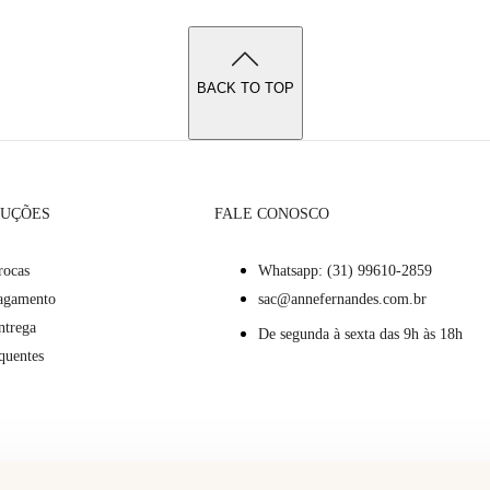
BACK TO TOP
LUÇÕES
FALE CONOSCO
rocas
Whatsapp: (31) 99610-2859
Pagamento
sac@annefernandes.com.br
ntrega
De segunda à sexta das 9h às 18h
quentes