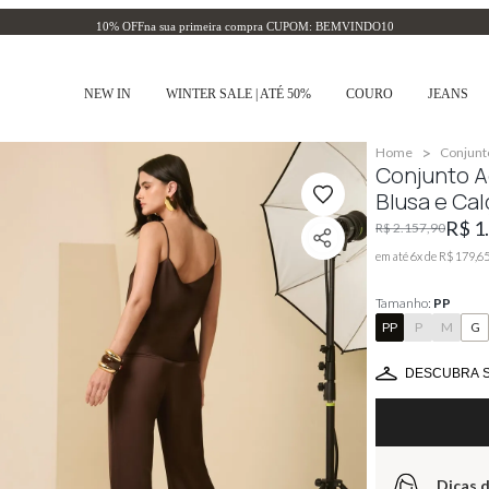
10% OFF
na sua primeira compra CUPOM: BEMVINDO10
NEW IN
WINTER SALE | ATÉ 50%
COURO
JEANS
>
Home
Conjunt
Conjunto 
Blusa e Cal
R$ 1
R$ 2.157,90
em até
6
x de
R$ 179,6
Tamanho:
PP
PP
P
M
G
DESCUBRA 
Dicas d