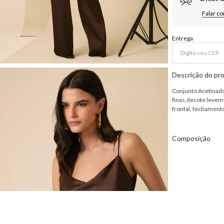
Falar c
Entrega
Descrição do pr
Conjunto Acetinado
finas,decote levem
frontal, fechament
Composição