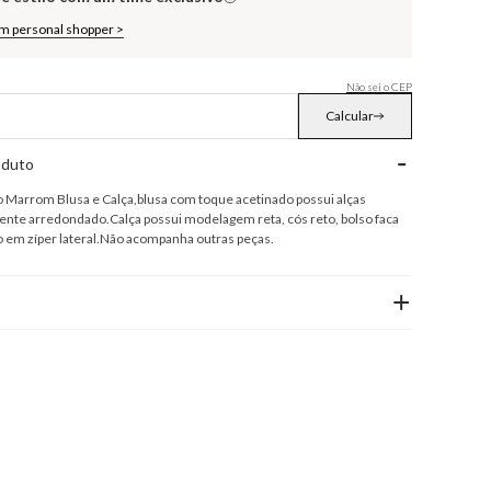
om personal shopper >
Não sei o CEP
Calcular
-
oduto
 Marrom Blusa e Calça,blusa com toque acetinado possui alças
ente arredondado.Calça possui modelagem reta, cós reto, bolso faca
o em zíper lateral.Não acompanha outras peças.
+