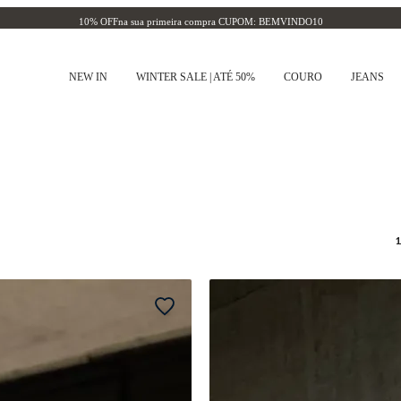
10% OFF
na sua primeira compra CUPOM: BEMVINDO10
NEW IN
WINTER SALE | ATÉ 50%
COURO
JEANS
1