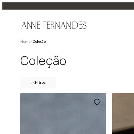
Filtros
Home
>
Coleção
Categoria
Cor
Coleção
Tamanho
Filtros