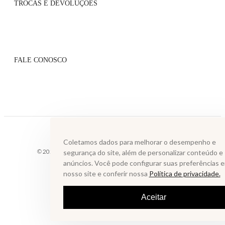
TROCAS E DEVOLUÇÕES
Atacado
Onde Encontrar
Flagship
Políticas de Trocas
Blog
Políticas de Pagamento
Lista VIP
FALE CONOSCO
Serviços de Entrega
Grupo VIP
Perguntas Frequentes
Contato
Whatsapp: (31) 99610-2859
sac@annefernandes.com.br
De segunda à sexta das 9h às 18h
Coletamos dados para melhorar o desempenho e
© 2025 LAGOA MUNDAU INDUSTRIA E COMERCIO ATACADISTA DE
segurança do site, além de personalizar conteúdo e
LTDA. Todos os direitos reservados.
anúncios. Você pode configurar suas preferências 
nosso site e conferir nossa
Política de privacidade.
Aceitar