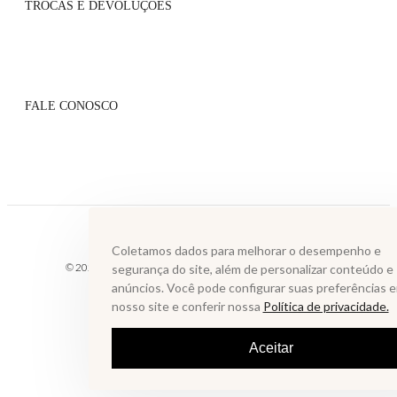
TROCAS E DEVOLUÇÕES
Atacado
Onde Encontrar
Flagship
Políticas de Trocas
Blog
Políticas de Pagamento
Lista VIP
FALE CONOSCO
Serviços de Entrega
Grupo VIP
Perguntas Frequentes
Contato
Whatsapp: (31) 99610-2859
sac@annefernandes.com.br
De segunda à sexta das 9h às 18h
Coletamos dados para melhorar o desempenho e
© 2025 LAGOA MUNDAU INDUSTRIA E COMERCIO ATACADISTA DE
segurança do site, além de personalizar conteúdo e
LTDA. Todos os direitos reservados.
anúncios. Você pode configurar suas preferências 
nosso site e conferir nossa
Política de privacidade.
Aceitar