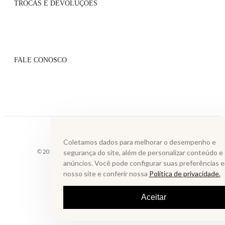
TROCAS E DEVOLUÇÕES
Atacado
Onde Encontrar
Flagship
Políticas de Trocas
Blog
Políticas de Pagamento
Lista VIP
FALE CONOSCO
Serviços de Entrega
Grupo VIP
Perguntas Frequentes
Contato
Whatsapp: (31) 99610-2859
sac@annefernandes.com.br
De segunda à sexta das 9h às 18h
Coletamos dados para melhorar o desempenho e
© 2025 LAGOA MUNDAU INDUSTRIA E COMERCIO ATACADISTA DE
segurança do site, além de personalizar conteúdo e
LTDA. Todos os direitos reservados.
anúncios. Você pode configurar suas preferências 
nosso site e conferir nossa
Política de privacidade.
Aceitar