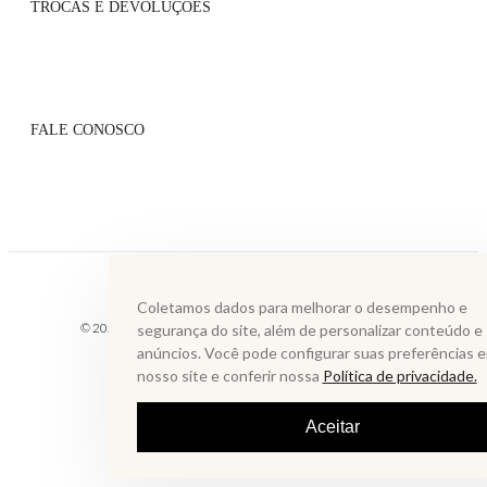
TROCAS E DEVOLUÇÕES
Atacado
Onde Encontrar
Flagship
Políticas de Trocas
Blog
Políticas de Pagamento
Lista VIP
FALE CONOSCO
Serviços de Entrega
Grupo VIP
Perguntas Frequentes
Contato
Whatsapp: (31) 99610-2859
sac@annefernandes.com.br
De segunda à sexta das 9h às 18h
Coletamos dados para melhorar o desempenho e
© 2025 LAGOA MUNDAU INDUSTRIA E COMERCIO ATACADISTA DE
segurança do site, além de personalizar conteúdo e
LTDA. Todos os direitos reservados.
anúncios. Você pode configurar suas preferências 
nosso site e conferir nossa
Política de privacidade.
Aceitar