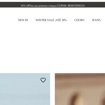
10% OFF
na sua primeira compra CUPOM: BEMVINDO10
NEW IN
WINTER SALE | ATÉ 50%
COURO
JEANS