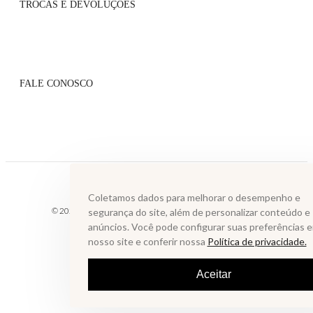
TROCAS E DEVOLUÇÕES
Atacado
Onde Encontrar
Flagship
Políticas de Trocas
Blog
Políticas de Pagamento
Lista VIP
FALE CONOSCO
Serviços de Entrega
Grupo VIP
Perguntas Frequentes
Contato
Whatsapp: (31) 99610-2859
sac@annefernandes.com.br
De segunda à sexta das 9h às 18h
Coletamos dados para melhorar o desempenho e
© 2025 LAGOA MUNDAU INDUSTRIA E COMERCIO ATACADISTA DE
segurança do site, além de personalizar conteúdo e
LTDA. Todos os direitos reservados.
anúncios. Você pode configurar suas preferências 
nosso site e conferir nossa
Política de privacidade.
Aceitar