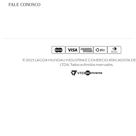
Lista VIP
FALE CONOSCO
Serviços de Entrega
Grupo VIP
Perguntas Frequentes
Contato
Whatsapp: (31) 99610-2859
sac@annefernandes.com.br
De segunda à sexta das 9h às 18h
© 2025 LAGOA MUNDAU INDUSTRIA E COMERCIO ATACADISTA DE
LTDA. Todos os direitos reservados.