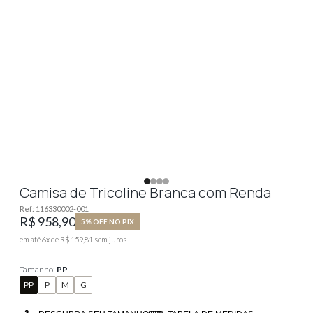
Camisa de Tricoline Branca com Renda
Ref:
116330002-001
R$ 958,90
5% OFF NO PIX
em até
6
x de
R$ 159,81
sem juros
Tamanho:
PP
PP
P
M
G