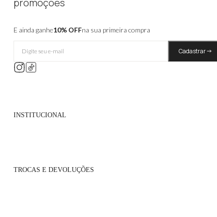
promoções
E ainda ganhe
10% OFF
na sua primeira compra
Cadastrar
INSTITUCIONAL
Quem Somos
Políticas de Privacidade
TROCAS E DEVOLUÇÕES
Atacado
Onde Encontrar
Flagship
Políticas de Trocas
Blog
Políticas de Pagamento